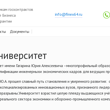
никам госконтрактов
info@finex64.ru
 Бизнеса
арантии
кты
Документы
Университет
ет имени Гагарина Юрия Алексеевича –многопрофильный образо
лификации инженерныхи экономических кадров для ведущих пре
 Ю.А. прошел славный путь становления и уверенного развития:
ихспециализированных инновационных вузов, признанного лидер
неразрывны.Университет взрастил целую плеяду выдающихся уч
реального сектора экономики и оборонно-промышленного компл