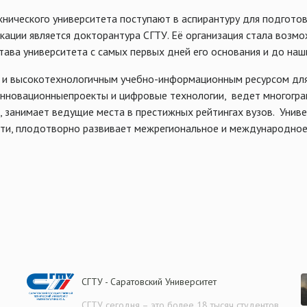
хнического университета поступают в аспирантуру для подгот
ации является докторантура СГТУ. Её организация стала возм
ава университета с самых первых дней его основания и до наш
и высокотехнологичным учебно-информационным ресурсом для е
нновационныепроекты и цифровые технологии, ведет многогран
 занимает ведущие места в престижных рейтингах вузов. Униве
ти, плодотворно развивает межрегиональное и международное
СГТУ - Саратовский Университет
СГТУ сегодня – это более 18 тысяч студентов