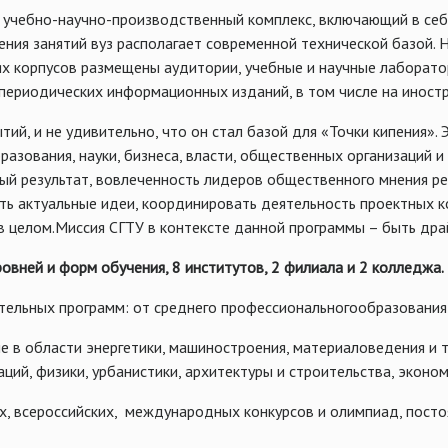
 учебно-научно-производственный комплекс, включающий в себя
ения занятий вуз располагает современной технической базой. 
х корпусов размещены аудитории, учебные и научные лаборатори
 периодических информационных изданий, в том числе на иност
тий, и не удивительно, что он стал базой для «Точки кипения»
азования, науки, бизнеса, власти, общественных организаций 
ный результат, вовлеченность лидеров общественного мнения р
ть актуальные идеи, координировать деятельность проектных 
ны в целом.Миссия СГТУ в контексте данной программы – быть д
ровней и форм обучения, 8 институтов, 2 филиала и 2 колледжа.
ательных программ: от среднего профессиональногообразования
 в области энергетики, машиностроения, материаловедения и т
ий, физики, урбанистики, архитектуры и строительства, эконо
х, всероссийских, международных конкурсов и олимпиад, пост