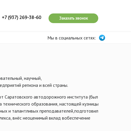
+7 (937) 269-38-60
Заказать звонок
Мы в социальных сетях:
вательный, научный,
дприятий региона и всей страны.
 от Саратовского автодорожного института (был
а технического образования, настоящей кузницы
ёных и талантливых преподавателей,подготовил
екса, внёс неоценимый вклад вобеспечение