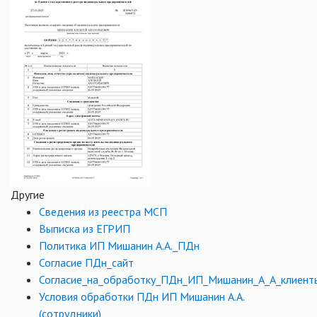
Другие
Сведения из реестра МСП
Выписка из ЕГРИП
Политика ИП Мишанин А.А._ПДн
Согласие ПДн_сайт
Согласие_на_обработку_ПДн_ИП_Мишанин_А_А_клиент
Условия обработки ПДн ИП Мишанин А.А.
(сотрудники)