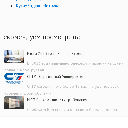
Куки+Яндекс Метрика
Рекомендуем посмотреть:
Итоги 2023 года Finance Expert
В 2023 году выпущено банковских гарантий на сумму
более 3 млрд. рублей.
СГТУ - Саратовский Университет
СГТУ сегодня – это более 18 тысяч студентов всех
уровней и форм обучения.
МСП банком снижены требования
Сообщаем Вам новости от нашего банка-партнера: